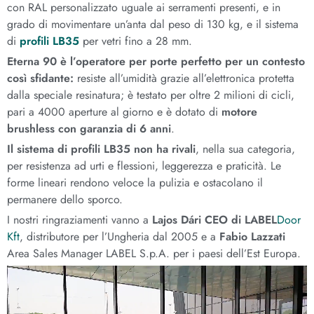
con RAL personalizzato uguale ai serramenti presenti, e in
grado di movimentare un’anta dal peso di 130 kg, e il sistema
di
profili LB35
per vetri fino a 28 mm.
Eterna 90 è l’operatore per porte perfetto per un contesto
così sfidante:
resiste all’umidità grazie all’elettronica protetta
dalla speciale resinatura; è testato per oltre 2 milioni di cicli,
pari a 4000 aperture al giorno e è dotato di
motore
brushless con garanzia di 6 anni
.
Il sistema di profili LB35 non ha rivali
, nella sua categoria,
per resistenza ad urti e flessioni, leggerezza e praticità. Le
forme lineari rendono veloce la pulizia e ostacolano il
permanere dello sporco.
I nostri ringraziamenti vanno a
Lajos Dári CEO di LABEL
Door
Kft
, distributore per l’Ungheria dal 2005 e a
Fabio Lazzati
Area Sales Manager LABEL S.p.A. per i paesi dell’Est Europa.