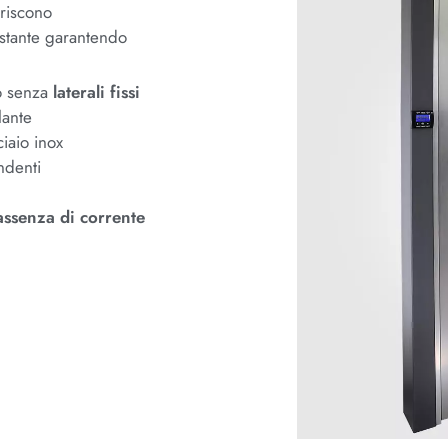
riscono
ostante garantendo
o senza
laterali fissi
lante
ciaio inox
ndenti
assenza di corrente