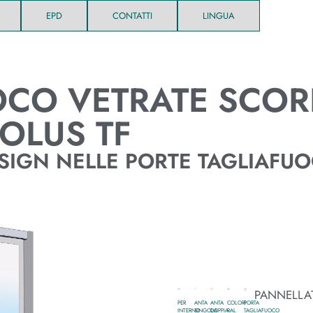
EPD
CONTATTI
LINGUA
OCO VETRATE SCOR
OLUS TF
ESIGN NELLE PORTE TAGLIAFU
PANNELLA
PER
ANTA
ANTA
COLORI
PORTA
INTERNO
SINGOLA
DOPPIA
RAL
TAGLIAFUOCO