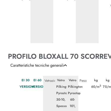
PROFILO BLOXALL 70 SCORRE
Caratteristiche tecniche generali
EI 30
EI 60
Vetro
Vetro
kg
kg
Vetrazione
Peso
2
VERSION
VERSION
Pilkington
Pilkington
60/m
75/
Pyrostop
Pyrostop
30-10,
60-
Spessore
101,