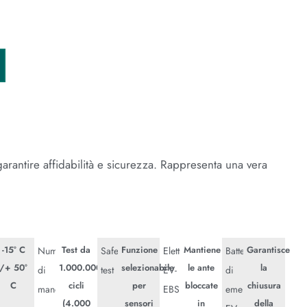
arantire affidabilità e sicurezza. Rappresenta una vera
-15° C
Test da
Funzione
Mantiene
Garantisce
ratura
Numero
Safety
Elettroblocco
Batteria
/+ 50°
1.000.000
selezionabile
le ante
la
di
test
EV-
di
C
cicli
per
bloccate
chiusura
onamento
manovre
EBSFSEF
emergenza
(4.000
sensori
in
della