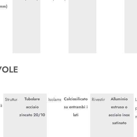
mm)
VOLE
Tubolare
Calciosilicato
Alluminio
Struttura
Isolamento
Rivestimento
2
m
acciaio
su entrambi i
estruso o
zincato 20/10
lati
acciaio inox
satinato