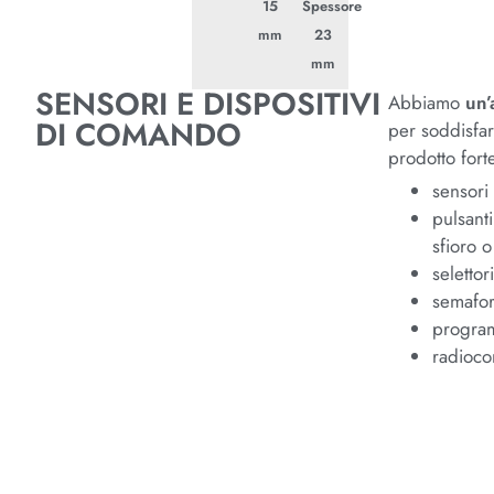
15
Spessore
mm
23
mm
SENSORI E DISPOSITIVI
Abbiamo
un
DI COMANDO
per soddisfare
prodotto fort
sensori 
pulsant
sfioro 
selettor
semafor
program
radioc