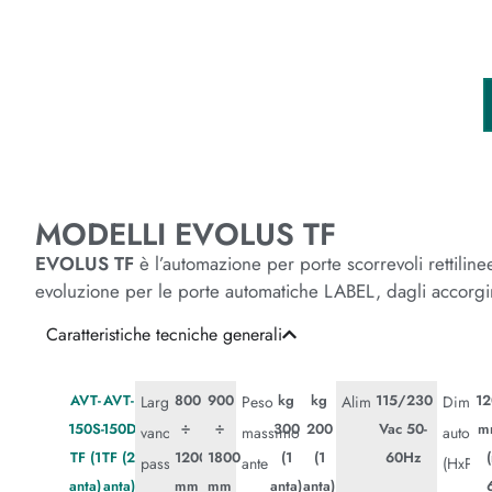
MODELLI EVOLUS TF
EVOLUS TF
è l’automazione per porte scorrevoli rettilin
evoluzione per le porte automatiche LABEL, dagli accorgime
Caratteristiche tecniche generali
AVT-
AVT-
800
900
kg
kg
115/230
12
Larghezza
Peso
Alimentazione
Dimens
150S-
150D-
÷
÷
300
200
Vac 50-
m
vano
massimo
automa
TF (1
TF (2
1200
1800
(1
(1
60Hz
passaggio
ante
(HxPxL)
anta)
anta)
mm
mm
anta)
anta)