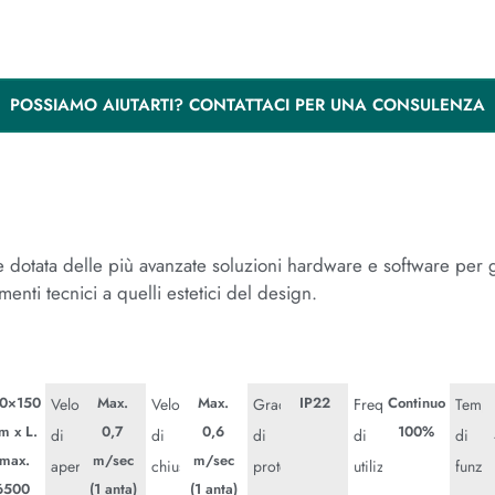
POSSIAMO AIUTARTI? CONTATTACI PER UNA CONSULENZA
ee dotata delle più avanzate soluzioni hardware e software per g
nti tecnici a quelli estetici del design.
0×150
Max.
Max.
IP22
Continuo
ioni
Velocità
Velocità
Grado
Frequenza
Tempe
m x L.
0,7
0,6
100%
tismo
Evolus
di
di
di
di
di
(max.
m/sec
m/sec
apertura
chiusura
protezione
utilizzo
funzi
6500
(1 anta)
(1 anta)