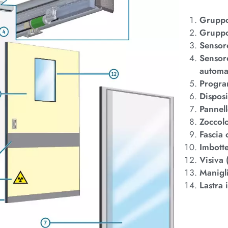
Gruppo
Gruppo
Sensore
Sensore
automa
Progra
Disposi
Pannell
Zoccol
Fascia 
Imbotte
Visiva 
Manigli
Lastra 