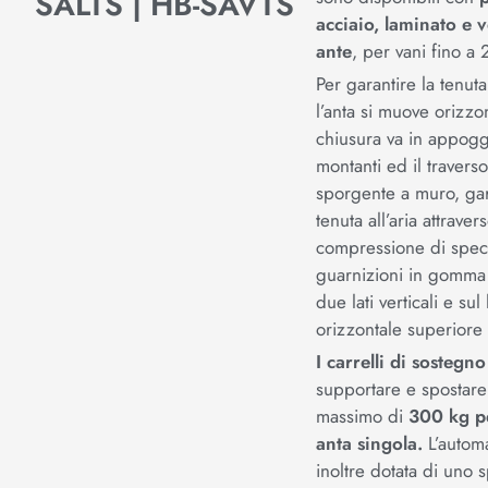
SALTS | HB-SAVTS
acciaio, laminato e v
ante
, per vani fino 
Per garantire la tenut
l’anta si muove orizzo
chiusura va in appogg
montanti ed il traverso
sporgente a muro, ga
tenuta all’aria attraver
compressione di speci
guarnizioni in gomma 
due lati verticali e sul 
orizzontale superiore 
I carrelli di sostegno
supportare e spostare
massimo di
300 kg p
anta singola.
L’autom
inoltre dotata di uno 