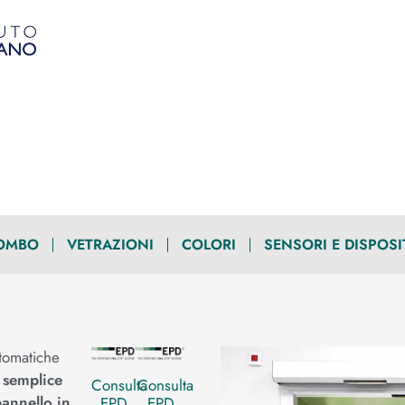
IOMBO
VETRAZIONI
COLORI
SENSORI E DISPOSI
utomatiche
 semplice
Consulta
Consulta
pannello in
EPD
EPD