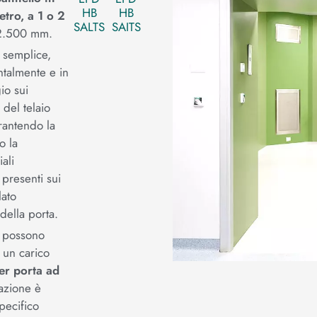
HB
HB
etro, a 1 o 2
SALTS
SAITS
a 2.500 mm.
a semplice,
ntalmente e in
io sui
 del telaio
rantendo la
so la
ali
presenti sui
lato
della porta.
possono
 un carico
er porta ad
azione è
specifico