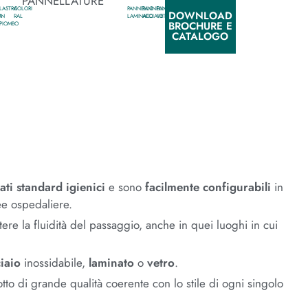
PANNELLATURE
LASTRA
COLORI
PANNELLO
PANNELLO
PANNELLO
DOWNLOAD
A
IN
RAL
LAMINATO
ACCIAIO
VETRO
BROCHURE E
PIOMBO
CATALOGO
ati standard igienici
e sono
facilmente configurabili
in
e ospedaliere.
e la fluidità del passaggio, anche in quei luoghi in cui
iaio
inossidabile,
laminato
o
vetro
.
tto di grande qualità coerente con lo stile di ogni singolo