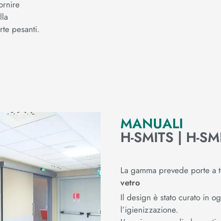
ornire
lla
te pesanti.
MANUALI
H-SMITS | H-SM
La gamma prevede porte a 
vetro
Il design è stato curato in o
l’igienizzazione.