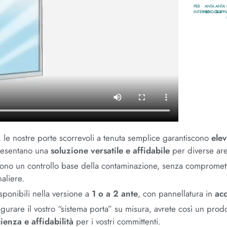
PER
ANTA
ANTA
INTERNO
SINGOLA
DOPPI
, le nostre porte scorrevoli a tenuta semplice garantiscono
elev
ppresentano una
soluzione versatile e affidabile
per diverse are
ono un controllo base della contaminazione, senza comprometter
naliere
.
ponibili nella versione a
1 o a 2 ante
, con pannellatura in
acc
urare il vostro “sistema porta” su misura, avrete così un prodo
ienza e affidabilità
per i vostri committenti.