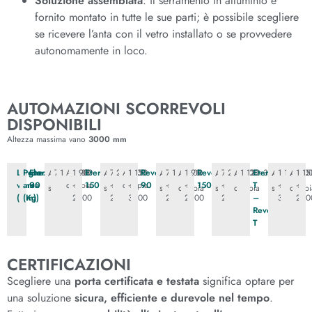
Soluzione assemblata
: il serramento in alluminio è
fornito montato in tutte le sue parti; è possibile scegliere
se ricevere l’anta con il vetro installato o se provvedere
autonomamente in loco.
AUTOMAZIONI SCORREVOLI
DISPONIBILI
Altezza massima vano
3000 mm
Larghezza
Peso
Eterna
700÷2000
130
Anta
1200
90
Eterna
700
200
Anta
1200
150
Revolus
700
130
1200
90
Revolus
700
200
1200÷3000
120
Eterna
1000
120
170
15
Anta
Anta
Anta
Anta
Anta
Anta
Anta
Anta
vano
anta
90
doppia
÷
150
÷
doppia
÷
90
÷
÷
150
÷
T
÷
÷
singola
singola
singola
doppia
singola
doppia
singola
doppi
(mm)
(Kg)
2800
2000
3000
2000
2800
2000
–
3000
260
Revolus
T
CERTIFICAZIONI
Scegliere una
porta certificata e testata
significa optare per
una soluzione
sicura, efficiente e durevole nel tempo
.