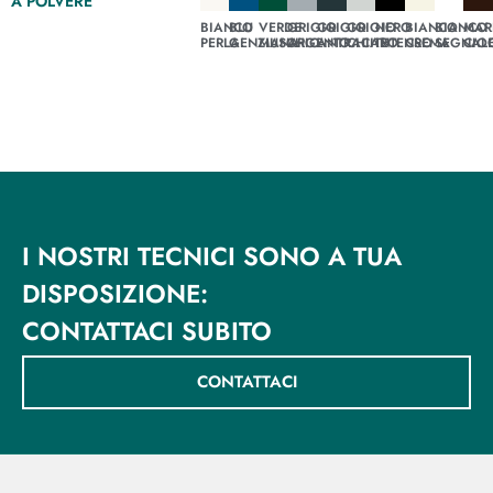
A POLVERE
BIANCO
BLU
VERDE
GRIGIO
GRIGIO
GRIGIO
NERO
BIANCO
BIANCO
MAR
PERLA
GENZIANA
MUSCHIO
ARGENTO
ANTRACITE
CHIARO
INTENSO
CREMA
SEGNAL
CIO
I NOSTRI TECNICI SONO A TUA
DISPOSIZIONE:
CONTATTACI SUBITO
CONTATTACI