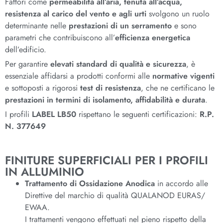
Fattori come
permeabilità all’aria, tenuta all’acqua,
resistenza al carico del vento e agli urti
svolgono un ruolo
determinante nelle
prestazioni di un serramento
e sono
parametri che contribuiscono all’
efficienza energetica
dell’edificio.
Per garantire
elevati standard di qualità e sicurezza
, è
essenziale affidarsi a prodotti conformi alle
normative vigenti
e sottoposti a rigorosi
test di resistenza
, che ne certificano le
prestazioni in termini di isolamento, affidabilità e durata
.
I profili
LABEL LB50
rispettano le seguenti certificazioni:
R.P.
N.
377649
FINITURE SUPERFICIALI PER I PROFILI
IN ALLUMINIO
Trattamento di Ossidazione Anodica
in accordo alle
Direttive del marchio di qualità QUALANOD EURAS/
EWAA.
I trattamenti vengono effettuati nel pieno rispetto della