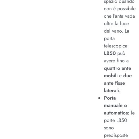
spazio quando
non è possibile
che l’anta vada
oltre la luce
del vano. La
porta
telescopica
LB50
può
avere fino a
quattro ante
mobili
e
due
ante fisse
laterali
.
Porta
manuale o
automatica:
le
porte LB50
sono
predisposte