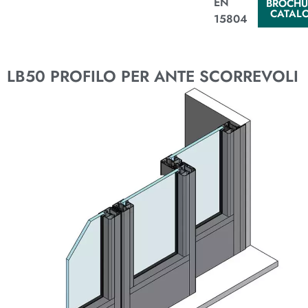
EN
BROCHU
CATAL
15804
LB50 PROFILO PER ANTE SCORREVOLI