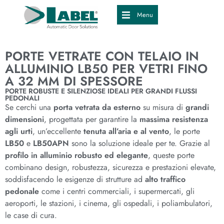
Menu
PORTE VETRATE CON TELAIO IN
ALLUMINIO LB50 PER VETRI FINO
A 32 MM DI SPESSORE
PORTE ROBUSTE E SILENZIOSE IDEALI PER GRANDI FLUSSI
PEDONALI
Se cerchi una
porta vetrata da esterno
su misura di
grandi
dimensioni
, progettata per garantire la
massima resistenza
agli urti
, un’eccellente
tenuta all’aria e al vento
, le porte
LB50
e
LB50APN
sono la soluzione ideale per te. Grazie al
profilo in alluminio robusto ed elegante
, queste porte
combinano design, robustezza, sicurezza e prestazioni elevate,
soddisfacendo le esigenze di strutture ad
alto traffico
pedonale
come i centri commerciali, i supermercati, gli
aeroporti, le stazioni, i cinema, gli ospedali, i poliambulatori,
le case di cura.