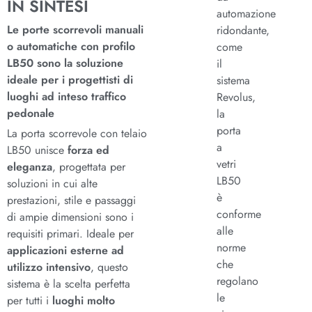
IN SINTESI
automazione
Le porte scorrevoli manuali
ridondante,
o automatiche con profilo
come
LB50 sono la soluzione
il
ideale per i progettisti di
sistema
luoghi ad inteso traffico
Revolus,
pedonale
la
porta
La porta scorrevole con telaio
a
LB50 unisce
forza ed
vetri
eleganza
, progettata per
LB50
soluzioni in cui alte
è
prestazioni, stile e passaggi
conforme
di ampie dimensioni sono i
alle
requisiti primari. Ideale per
norme
applicazioni esterne ad
che
utilizzo intensivo
, questo
regolano
sistema è la scelta perfetta
le
per tutti i
luoghi molto