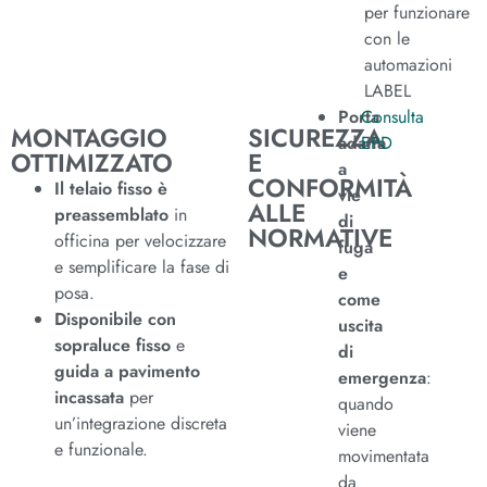
per funzionare
con le
automazioni
LABEL
Porta
Consulta
MONTAGGIO
SICUREZZA
adatta
EPD
OTTIMIZZATO
E
a
CONFORMITÀ
Il telaio fisso è
vie
ALLE
preassemblato
in
di
NORMATIVE
officina per velocizzare
fuga
e semplificare la fase di
e
posa.
come
Disponibile con
uscita
sopraluce fisso
e
di
guida a pavimento
emergenza
:
incassata
per
quando
un’integrazione discreta
viene
e funzionale.
movimentata
da