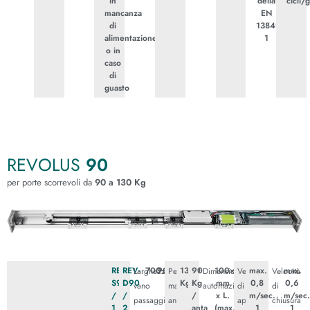
in
della
cicli/
mancanza
EN
di
13849-
alimentazione
1
o in
caso
di
guasto
REVOLUS
90
per porte scorrevoli da
90 a 130 Kg
REV-
REV-
700÷3000
900÷3000
130
90
100×135
max.
max.
Larghezza
Peso
Dimensioni
Velocità
Velocità
S90
D90
Kg
Kg
mm
0,8
0,6
vano
massimo
automazione
di
di
/
/
/
x L.
m/sec.
m/sec
passaggio
ante
apertura
chiusura
1
2
anta
(max.
1
1