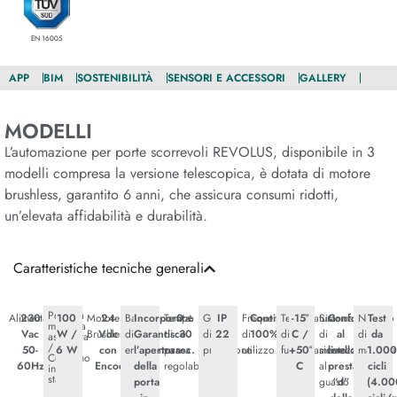
EN 16005
APP
BIM
SOSTENIBILITÀ
SENSORI E ACCESSORI
GALLERY
MODELLI
L’automazione per porte scorrevoli REVOLUS, disponibile in 3
modelli compresa la versione telescopica, è dotata di motore
brushless, garantito 6 anni, che assicura consumi ridotti,
un’elevata affidabilità e durabilità.
Caratteristiche tecniche generali
Potenza
Alimentazione
230
100
Motore
24
Batteria
Incorporata.
Tempo
0 ÷
Grado
IP
Frequenza
Continuo
Temperatura
-15°
Sistema
Conforme
Numero
Test
massima
Vac
W /
Brushless
Vdc
di
Garantisce
di
30
di
22
di
100%
di
C /
di
al
di
da
assorbita
/
50-
6 W
con
emergenza
l’apertura
pausa
sec.
protezione
utilizzo
funzionamento
+50°
sicurezza
livello
manovre
1.00
Consumo
60Hz
Encoder
della
regolabile
C
al
prestazionale
cicli
in
standby
porta
guasto
“d”
(4.00