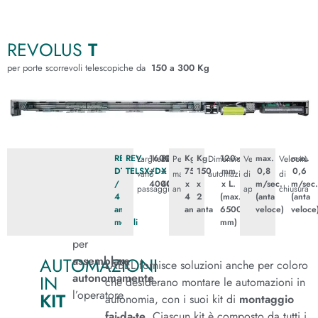
REVOLUS
T
per porte scorrevoli telescopiche da
150 a 300 Kg
REV-
REV-
1600
800
Kg
Kg
120×210
max.
max.
Larghezza
Peso
Dimensioni
Velocità
Velocità
DTEL
TELSX/DX
÷
÷
75
150
mm
0,8
0,6
vano
massimo
automazione
di
di
/
4000
4000
x
x
x L.
m/sec.
m/sec
passaggio
ante
apertura
chiusura
4
4
2
(max.
(anta
(anta
ante
anta
anta
6500
veloce)
veloce
mobili
mm)
per
AUTOMAZIONI
assemblare
LABEL fornisce soluzioni anche per coloro
autonomamente
IN
che desiderano montare le automazioni in
l’operatore
KIT
autonomia, con i suoi kit di
montaggio
fai-da-te
. Ciascun kit è composto da tutti i