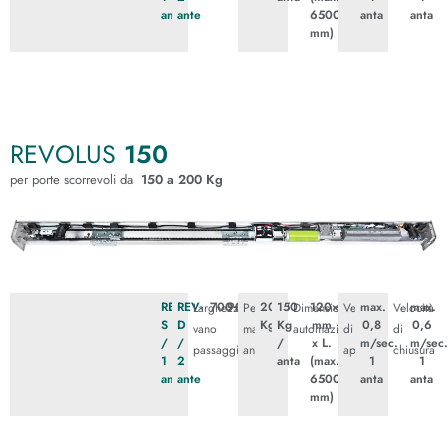
anta
ante
6500
anta
anta
mm)
REVOLUS
150
per porte scorrevoli da
150 a 200 Kg
REV-
REV-
700÷3000
900÷3000
200
150
120×150
max.
max.
Larghezza
Peso
Dimensioni
Velocità
Velocità
S
D
Kg
Kg
mm
0,8
0,6
vano
massimo
automazione
di
di
/
/
/
x L.
m/sec.
m/sec
passaggio
ante
apertura
chiusura
1
2
anta
(max.
1
1
anta
ante
6500
anta
anta
mm)