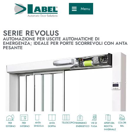
Menu
SERIE REVOLUS
AUTOMAZIONE PER USCITE AUTOMATICHE DI
EMERGENZA; IDEALE PER PORTE SCORREVOLI CON ANTA
PESANTE
ANTA
TELESCOPICA
COLORI
PER
PER
ANTA
RISPARMIO
VIE DI
APERTURA
SINGOLA
RAL
ESTERNO
INTERNO
DOPPIA
ENERGETICO
FUGA
RIDOTTA
INVERNALE