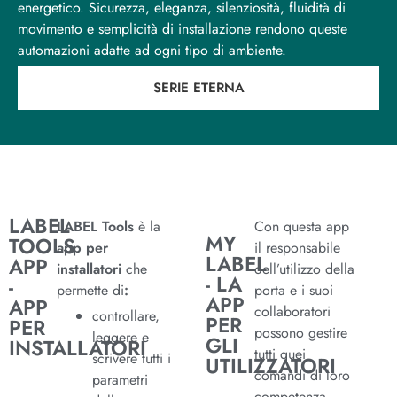
energetico. Sicurezza, eleganza, silenziosità, fluidità di
movimento e semplicità di installazione rendono queste
automazioni adatte ad ogni tipo di ambiente.
SERIE ETERNA
LABEL
LABEL Tools
è la
Con questa app
MY
TOOLS
app per
il responsabile
LABEL
APP
installatori
che
dell’utilizzo della
- LA
-
permette di
:
porta e i suoi
APP
APP
collaboratori
controllare,
PER
PER
possono gestire
leggere e
GLI
INSTALLATORI
tutti quei
scrivere tutti i
UTILIZZATORI
comandi di loro
parametri
competenza.