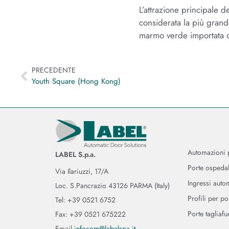
L’attrazione principale d
considerata la più grande
marmo verde importata da
PRECEDENTE
Youth Square (Hong Kong)
Automazioni 
LABEL S.p.a.
Porte ospedal
Via Ilariuzzi, 17/A
Ingressi auto
Loc. S.Pancrazio 43126 PARMA (Italy)
Profili per po
Tel: +39 0521 6752
Porte tagliaf
Fax: +39 0521 675222
Email
infocom@labelspa.it