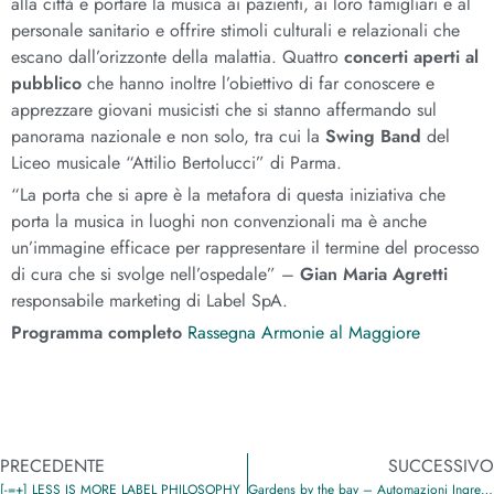
alla città e portare la musica ai pazienti, ai loro famigliari e al
personale sanitario e offrire stimoli culturali e relazionali che
escano dall’orizzonte della malattia. Quattro
concerti aperti al
pubblico
che hanno inoltre l’obiettivo di far conoscere e
apprezzare giovani musicisti che si stanno affermando sul
panorama nazionale e non solo, tra cui la
Swing Band
del
Liceo musicale “Attilio Bertolucci” di Parma.
“La porta che si apre è la metafora di questa iniziativa che
porta la musica in luoghi non convenzionali ma è anche
un’immagine efficace per rappresentare il termine del processo
di cura che si svolge nell’ospedale” –
Gian Maria Agretti
responsabile marketing di Label SpA.
Programma completo
Rassegna Armonie al Maggiore
PRECEDENTE
SUCCESSIVO
[-=+] LESS IS MORE LABEL PHILOSOPHY
Gardens by the bay – Automazioni Ingressi LABEL Spa