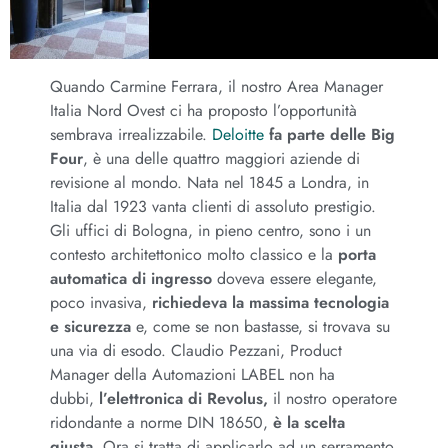
Quando Carmine Ferrara, il nostro Area Manager
Italia Nord Ovest ci ha proposto l’opportunità
sembrava irrealizzabile.
Deloitte
fa parte delle Big
Four
, è una delle quattro maggiori aziende di
revisione al mondo. Nata nel 1845 a Londra, in
Italia dal 1923 vanta clienti di assoluto prestigio.
Gli uffici di Bologna, in pieno centro, sono i un
contesto architettonico molto classico e la
porta
automatica di ingresso
doveva essere elegante,
poco invasiva,
richiedeva la massima tecnologia
e sicurezza
e, come se non bastasse, si trovava su
una via di esodo. Claudio Pezzani, Product
Manager della Automazioni LABEL non ha
dubbi,
l’elettronica di Revolus,
il nostro operatore
ridondante a norme DIN 18650,
è la scelta
giusta.
Ora si tratta di applicarlo ad un serramento