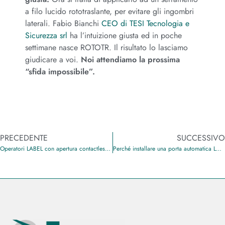
a filo lucido rototraslante, per evitare gli ingombri
laterali. Fabio Bianchi
CEO di TESI Tecnologia e
Sicurezza srl
ha l’intuizione giusta ed in poche
settimane nasce ROTOTR. Il risultato lo lasciamo
giudicare a voi.
Noi attendiamo la prossima
“sfida impossibile”.
PRECEDENTE
SUCCESSIVO
Operatori LABEL con apertura contactless in pronta consegna: perfetti anche per automatizzare porte già installate
Perché installare una porta automatica LABEL nel tuo punto vendita.