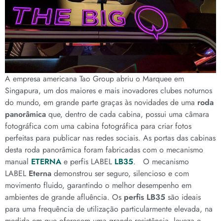
A empresa americana Tao Group abriu o Marquee em
Singapura, um dos maiores e mais inovadores clubes noturnos
do mundo, em grande parte graças às novidades de uma
roda
panorâmica
que, dentro de cada cabina, possui uma câmara
fotográfica com uma cabina fotográfica para criar fotos
perfeitas para publicar nas redes sociais. As portas das cabinas
desta roda panorâmica foram fabricadas com o mecanismo
manual
ETERNA
e perfis LABEL
LB35
. O mecanismo
LABEL
Eterna
demonstrou ser seguro, silencioso e com
movimento fluido, garantindo o melhor desempenho em
ambientes de grande afluência. Os
perfis LB35
são ideais
para uma frequência de utilização particularmente elevada, na
medida em que oferecem uma grande resistência, leveza e