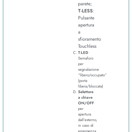
parete;
T-LESS
:
Pulsante
apertura
a
sfioramento
Touchless
T-LED
Semaforo
per
segnalazione
“libero/occupato”
(porta
libera/bloccata)
Selettore
a chiave
ON/OFF
per
apertura
dall’esterno,
in caso di
emergenza