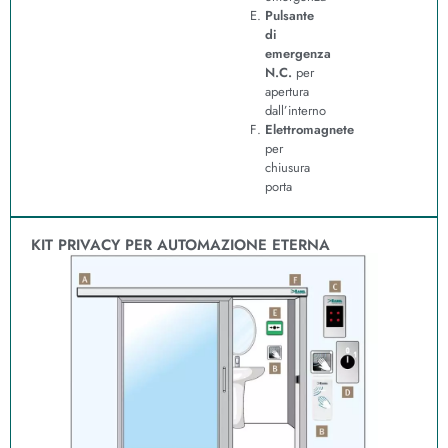
Pulsante
di
emergenza
N.C.
per
apertura
dall’interno
Elettromagnete
per
chiusura
porta
KIT PRIVACY PER AUTOMAZIONE ETERNA