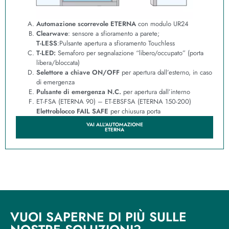
Automazione scorrevole
ETERNA
con modulo UR24
Clearwave
: sensore a sfioramento a parete;
T-LESS
:Pulsante apertura a sfioramento Touchless
T-LED:
Semaforo per segnalazione “libero/occupato” (porta
libera/bloccata)
Selettore a chiave ON/OFF
per apertura dall’esterno, in caso
di emergenza
Pulsante di emergenza N.C.
per apertura dall’interno
ET-FSA (ETERNA 90) – ET-EBSFSA (ETERNA 150-200)
Elettroblocco
FAIL SAFE
per chiusura porta
VAI ALL'AUTOMAZIONE
ETERNA
VUOI SAPERNE DI PIÙ SULLE