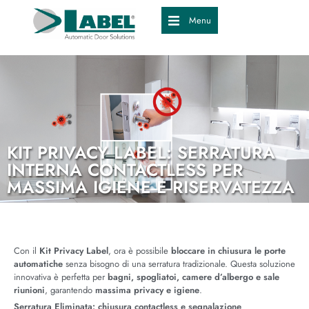
Menu
KIT PRIVACY LABEL: SERRATURA
INTERNA CONTACTLESS PER
MASSIMA IGIENE E RISERVATEZZA
Con il
Kit Privacy Label
, ora è possibile
bloccare in chiusura le porte
automatiche
senza bisogno di una serratura tradizionale. Questa soluzione
innovativa è perfetta per
bagni, spogliatoi, camere d’albergo e sale
riunioni
, garantendo
massima privacy e igiene
.
Serratura Eliminata: chiusura contactless e segnalazione