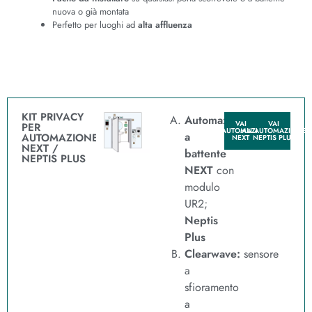
nuova o già montata
Perfetto per luoghi ad
alta affluenza
KIT PRIVACY
Automazione
VAI
VAI
PER
ALL'AUTOMAZIONE
ALL'AUTOMAZIONE
a
AUTOMAZIONE
NEXT
NEPTIS PLUS
NEXT /
battente
NEPTIS PLUS
NEXT
con
modulo
UR2;
Neptis
Plus
Clearwave:
sensore
a
sfioramento
a