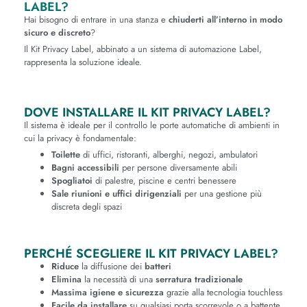
LABEL?
Hai bisogno di entrare in una stanza e
chiuderti all’interno in modo
sicuro e discreto
?
Il Kit Privacy Label, abbinato a un sistema di automazione Label,
rappresenta la soluzione ideale.
DOVE INSTALLARE IL KIT PRIVACY LABEL?
Il sistema è ideale per il controllo le porte automatiche di ambienti in
cui la privacy è fondamentale:
Toilette
di uffici, ristoranti, alberghi, negozi, ambulatori
Bagni accessibili
per persone diversamente abili
Spogliatoi
di palestre, piscine e centri benessere
Sale riunioni e uffici dirigenziali
per una gestione più
discreta degli spazi
PERCHÉ SCEGLIERE IL KIT PRIVACY LABEL?
Riduce
la diffusione dei
batteri
Elimina
la necessità di una
serratura tradizionale
Massima igiene e sicurezza
grazie alla tecnologia touchless
Facile da installare
su qualsiasi porta scorrevole o a battente