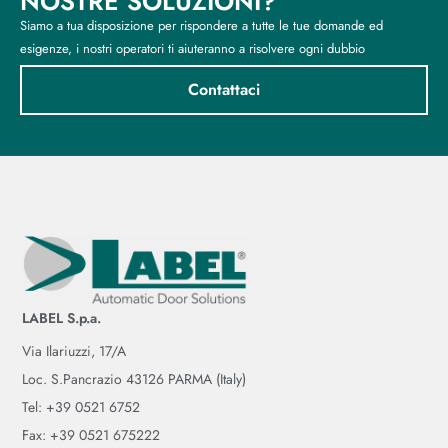
NOSTRE SOLUZIONI?
Siamo a tua disposizione per rispondere a tutte le tue domande ed
esigenze, i nostri operatori ti aiuteranno a risolvere ogni dubbio
Contattaci
LABEL S.p.a.
Via Ilariuzzi, 17/A
Loc. S.Pancrazio 43126 PARMA (Italy)
Tel: +39 0521 6752
Fax: +39 0521 675222