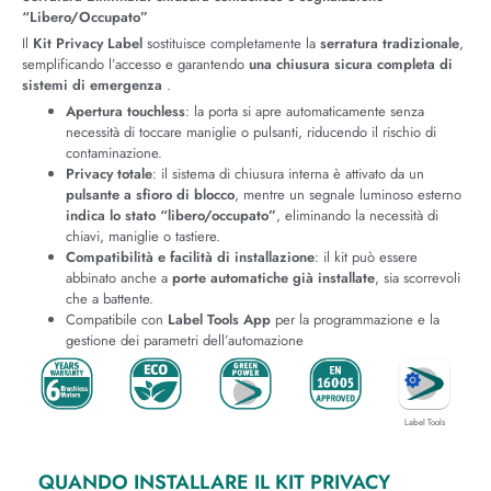
“Libero/Occupato”
Il
Kit Privacy Label
sostituisce completamente la
serratura tradizionale
,
semplificando l’accesso e garantendo
una chiusura sicura completa di
sistemi di emergenza
.
Apertura touchless
: la porta si apre automaticamente senza
necessità di toccare maniglie o pulsanti, riducendo il rischio di
contaminazione.
Privacy totale
: il sistema di chiusura interna è attivato da un
pulsante a sfioro di blocco
, mentre un segnale luminoso esterno
indica lo stato “libero/occupato”
, eliminando la necessità di
chiavi, maniglie o tastiere.
Compatibilità e facilità di installazione
: il kit può essere
abbinato anche a
porte automatiche già installate
, sia scorrevoli
che a battente.
Compatibile con
Label Tools App
per la programmazione e la
gestione dei parametri dell’automazione
Label Tools
QUANDO INSTALLARE IL KIT PRIVACY