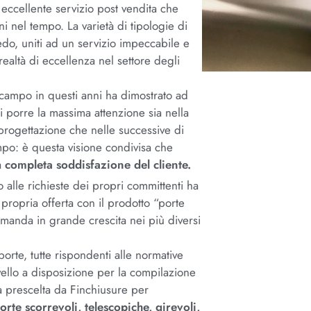
ccellente servizio post vendita che
oni nel tempo. La varietà di tipologie di
redo, uniti ad un servizio impeccabile e
ealtà di eccellenza nel settore degli
 campo in questi anni ha dimostrato ad
 porre la massima attenzione sia nella
 progettazione che nelle successive di
mpo: è questa visione condivisa che
a
completa soddisfazione del cliente.
o alle richieste dei propri committenti ha
propria offerta con il prodotto “porte
anda in grande crescita nei più diversi
rte, tutte rispondenti alle normative
livello a disposizione per la compilazione
da prescelta da Finchiusure per
orte scorrevoli, telescopiche, girevoli,